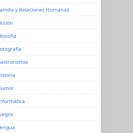
amilia y Relaciones Humanas
icción
ilosofia
otografia
astronomia
istoria
Humor
nformática
uegos
Lengua