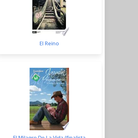
El Reino
El Milagro De La Vida (finalista