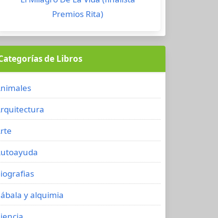
Premios Rita)
Categorías de Libros
nimales
rquitectura
rte
utoayuda
iografias
ábala y alquimia
iencia