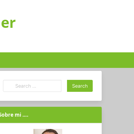
ger
Sobre mi ….