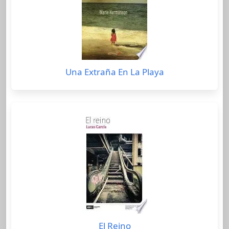
Una Extraña En La Playa
El Reino