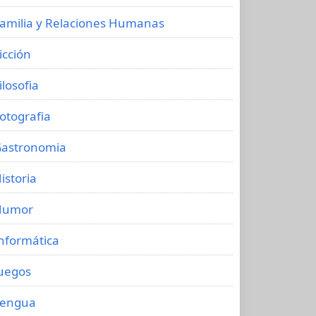
amilia y Relaciones Humanas
icción
ilosofia
otografia
astronomia
istoria
Humor
nformática
uegos
Lengua