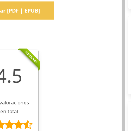
ar [PDF | EPUB]
POPULARR
4.5
valoraciones
en total