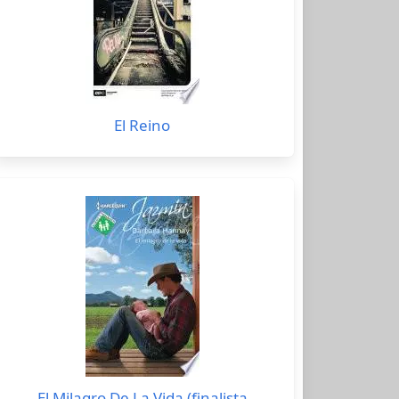
El Reino
El Milagro De La Vida (finalista