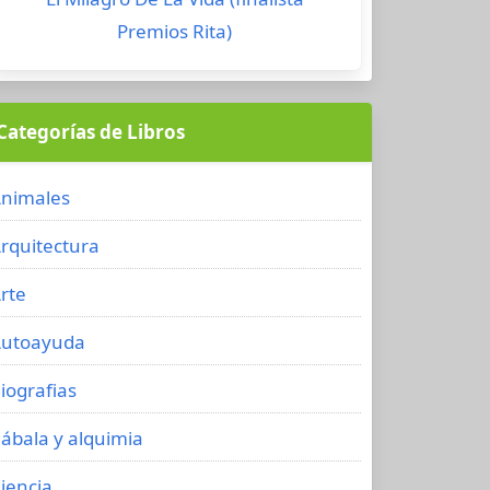
Premios Rita)
Categorías de Libros
nimales
rquitectura
rte
utoayuda
iografias
ábala y alquimia
iencia