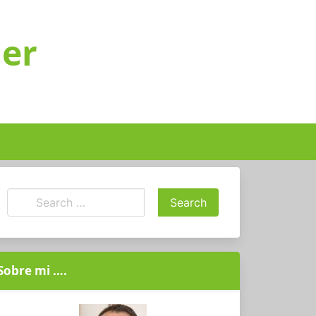
ger
Sobre mi ….