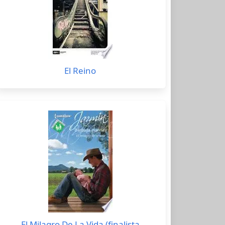
El Reino
El Milagro De La Vida (finalista