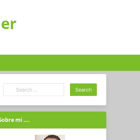
ger
Sobre mi ….