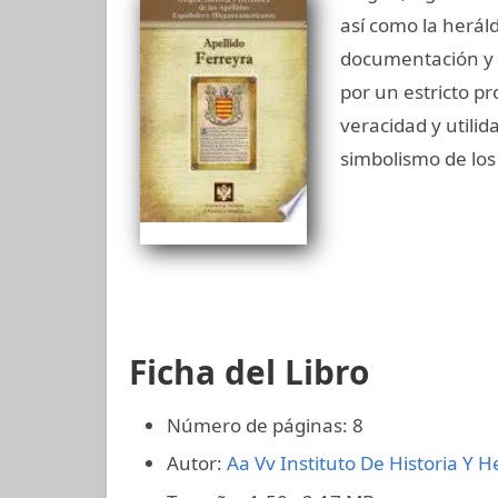
así como la heráld
documentación y 
por un estricto pr
veracidad y utilid
simbolismo de los
Ficha del Libro
Número de páginas: 8
Autor:
Aa Vv
Instituto De Historia Y H