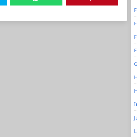
F
F
F
F
G
H
I
J