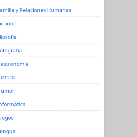
amilia y Relaciones Humanas
icción
ilosofia
otografia
astronomia
istoria
Humor
nformática
uegos
Lengua