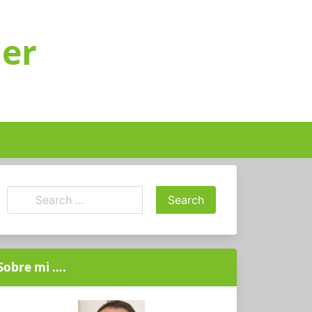
ger
Sobre mi ….