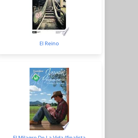
El Reino
El Milagro De La Vida (finalista