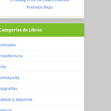
Premios Rita)
Categorías de Libros
nimales
rquitectura
rte
utoayuda
iografias
ábala y alquimia
iencia