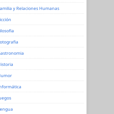
amilia y Relaciones Humanas
icción
ilosofia
otografia
astronomia
istoria
Humor
nformática
uegos
Lengua