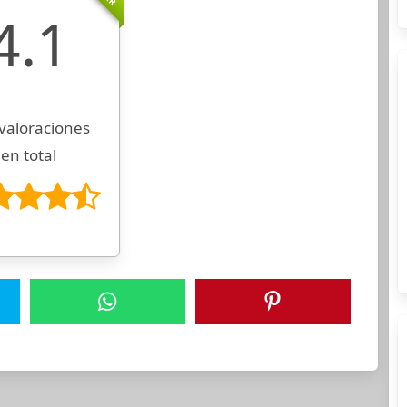
4.1
valoraciones
en total