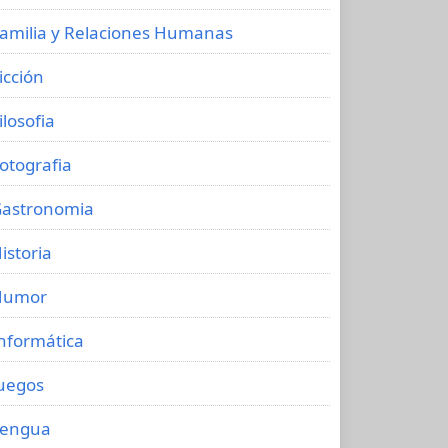
amilia y Relaciones Humanas
icción
ilosofia
otografia
astronomia
istoria
Humor
nformática
uegos
Lengua