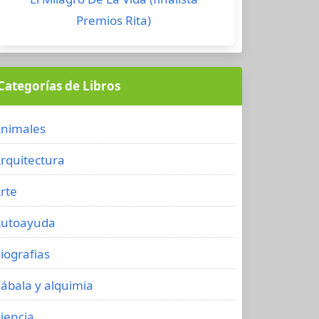
Premios Rita)
Categorías de Libros
nimales
rquitectura
rte
utoayuda
iografias
ábala y alquimia
iencia