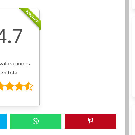
POPULARR
4.7
valoraciones
en total