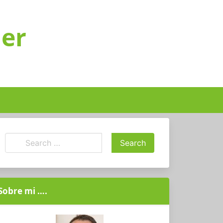
ger
Sobre mi ….