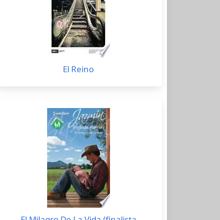
El Reino
El Milagro De La Vida (finalista