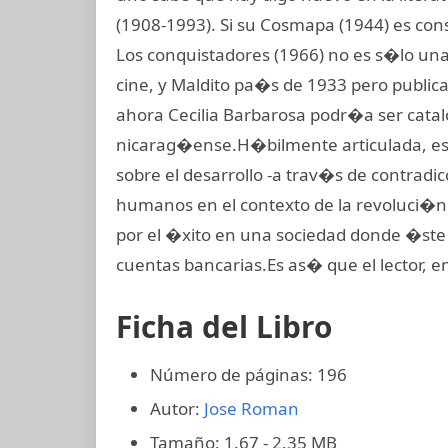
(1908-1993). Si su Cosmapa (1944) es co
Los conquistadores (1966) no es s�lo una
cine, y Maldito pa�s de 1933 pero publica
ahora Cecilia Barbarosa podr�a ser cata
nicarag�ense.H�bilmente articulada, est
sobre el desarrollo -a trav�s de contradicc
humanos en el contexto de la revoluci�n 
por el �xito en una sociedad donde �ste
cuentas bancarias.Es as� que el lector, e
Ficha del Libro
Número de páginas: 196
Autor:
Jose Roman
Tamaño: 1.67 - 2.35 MB