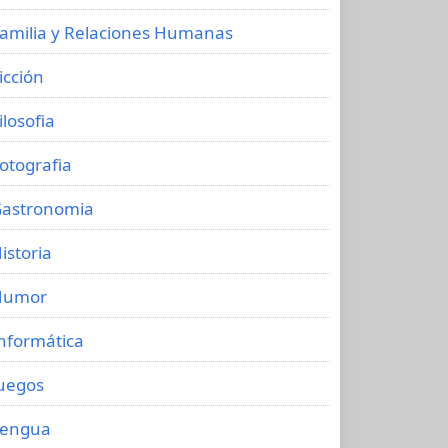
amilia y Relaciones Humanas
icción
ilosofia
otografia
astronomia
istoria
Humor
nformática
uegos
Lengua