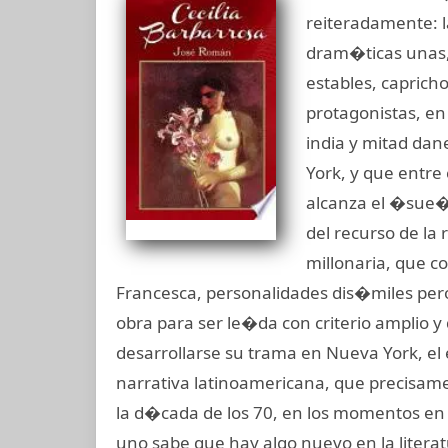
reiteradamente: l
dram�ticas unas, h
estables, caprich
protagonistas, en
india y mitad dan
York, y que entre
alcanza el �sue�
del recurso de la
millonaria, que c
Francesca, personalidades dis�miles per
obra para ser le�da con criterio amplio y
desarrollarse su trama en Nueva York, el
narrativa latinoamericana, que precisam
la d�cada de los 70, en los momentos en 
uno sabe que hay algo nuevo en la lite