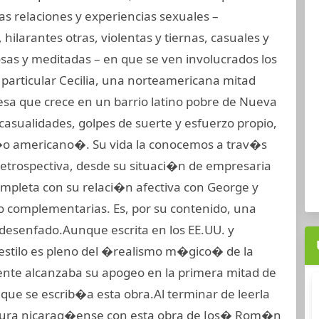
as relaciones y experiencias sexuales –
ilarantes otras, violentas y tiernas, casuales y
osas y meditadas – en que se ven involucrados los
 particular Cecilia, una norteamericana mitad
esa que crece en un barrio latino pobre de Nueva
 casualidades, golpes de suerte y esfuerzo propio,
o americano�. Su vida la conocemos a trav�s
 retrospectiva, desde su situaci�n de empresaria
ompleta con su relaci�n afectiva con George y
o complementarias. Es, por su contenido, una
 desenfado.Aunque escrita en los EE.UU. y
 estilo es pleno del �realismo m�gico� de la
ente alcanzaba su apogeo en la primera mitad de
que se escrib�a esta obra.Al terminar de leerla
ratura nicarag�ense con esta obra de Jos� Rom�n