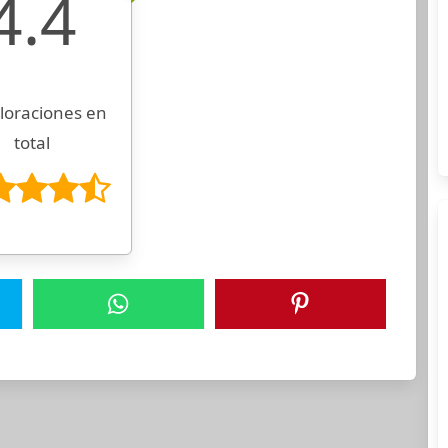
4.4
loraciones en
total