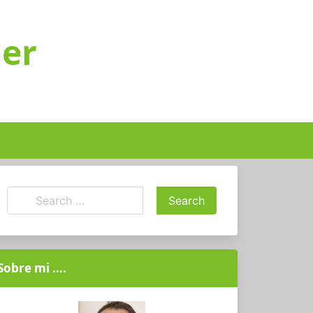
ger
Sobre mi ….