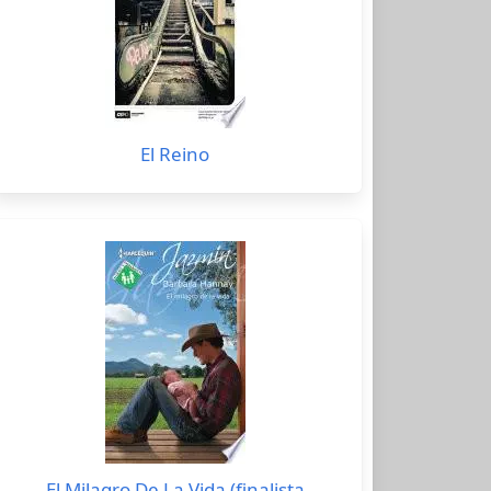
El Reino
El Milagro De La Vida (finalista