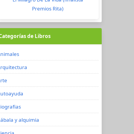
Premios Rita)
Categorías de Libros
nimales
rquitectura
rte
utoayuda
iografias
ábala y alquimia
iencia