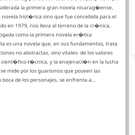
nsiderada la primera gran novela nicarag�ense,
 novela hist�rica sino que fue concebida para el
do en 1979, nos lleva al terreno de la cr�nica,
logada como la primera novela er�tica
a es una novela que, en sus fundamentos, trata
iones no abstractas, sino vitales- de los valores
cient�fico-t�cnica, y la enajenaci�n en la lucha
 se mide por los guarismos que poseen las
n boca de los personajes, se enfrenta a…