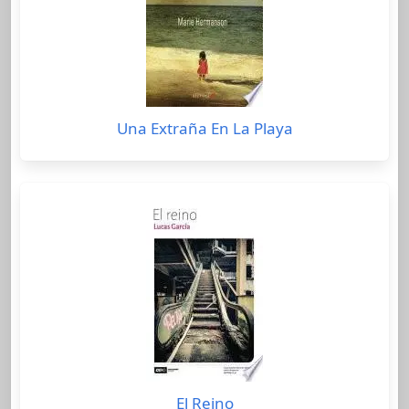
Una Extraña En La Playa
El Reino