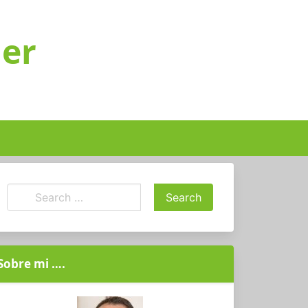
ger
Sobre mi ….