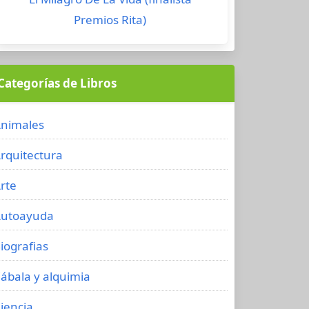
Premios Rita)
Categorías de Libros
nimales
rquitectura
rte
utoayuda
iografias
ábala y alquimia
iencia