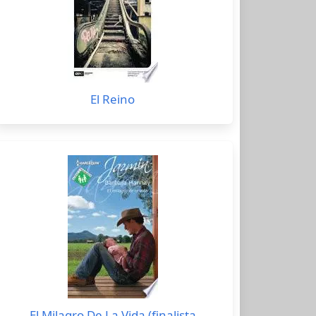
El Reino
El Milagro De La Vida (finalista