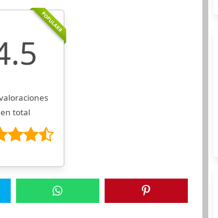
POPULARR
4.5
valoraciones
en total