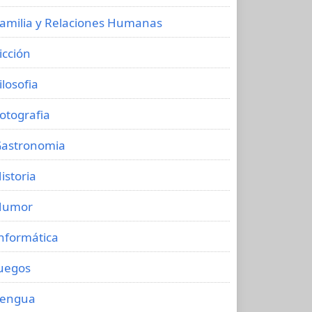
amilia y Relaciones Humanas
icción
ilosofia
otografia
astronomia
istoria
Humor
nformática
uegos
Lengua