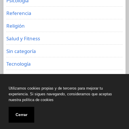
Psicología
Referencia
Religión
Salud y Fitness
Sin categoría
Tecnología
Viajes
Utilizamos cookies propias y de terceros para mejorar tu
experiencia. Si sigues navegando, consideramos que aceptas
nuestra política de cookies
Copyright © All rights reserved.
Cerrar
Biblioteca de libros olvidados 2020