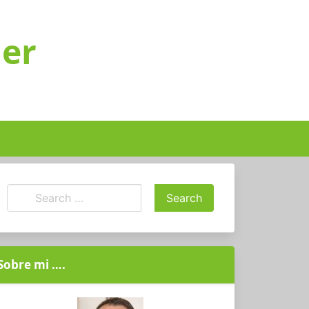
ger
Sobre mi ….