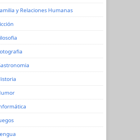
amilia y Relaciones Humanas
icción
ilosofia
otografia
astronomia
istoria
Humor
nformática
uegos
Lengua