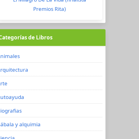
Premios Rita)
Categorías de Libros
nimales
rquitectura
rte
utoayuda
iografias
ábala y alquimia
iencia