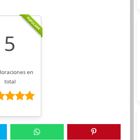
POPULARR
5
loraciones en
total