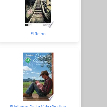
El Reino
El Milagro De La Vida (finalista