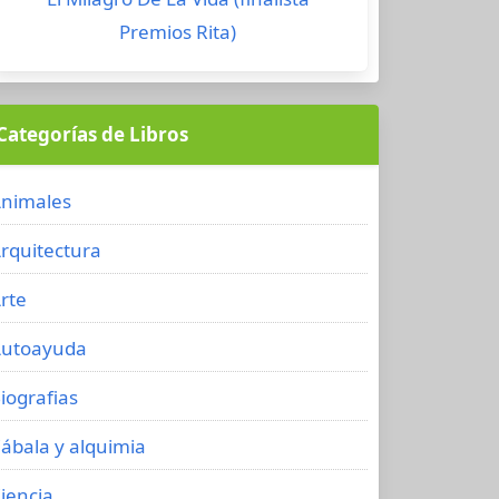
Premios Rita)
Categorías de Libros
nimales
rquitectura
rte
utoayuda
iografias
ábala y alquimia
iencia