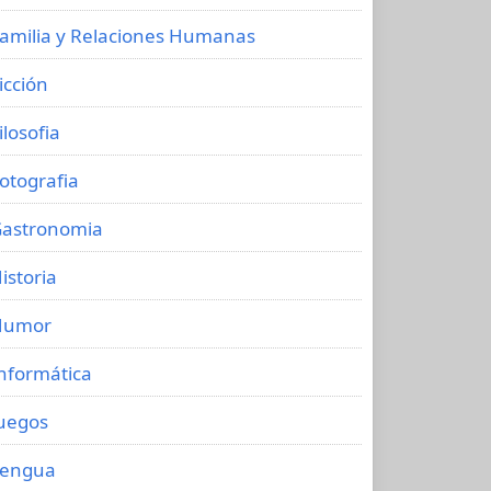
amilia y Relaciones Humanas
icción
ilosofia
otografia
astronomia
istoria
Humor
nformática
uegos
Lengua