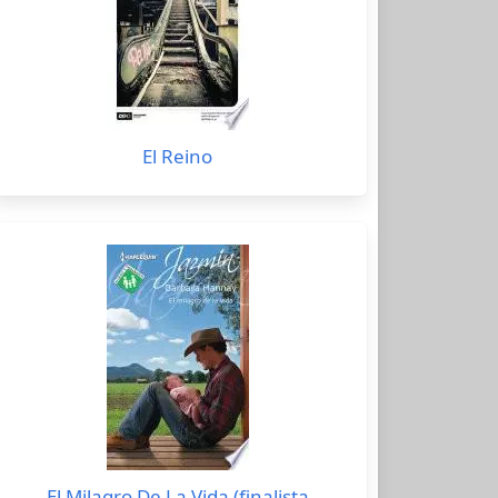
El Reino
El Milagro De La Vida (finalista