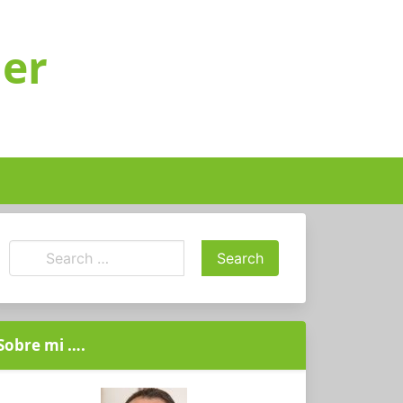
ger
Sobre mi ….