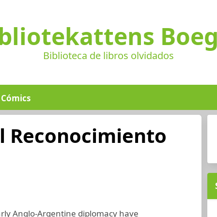
bliotekattens Boe
Biblioteca de libros olvidados
Cómics
Al Reconocimiento
arly Anglo-Argentine diplomacy have