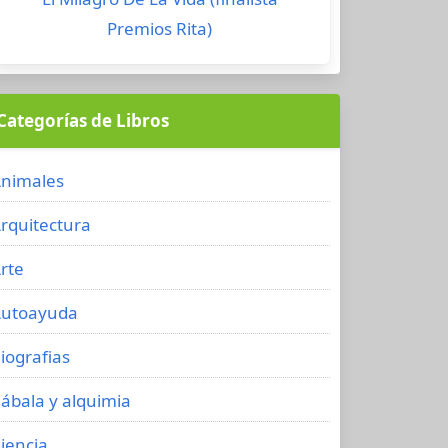
Premios Rita)
Categorías de Libros
nimales
rquitectura
rte
utoayuda
iografias
ábala y alquimia
iencia