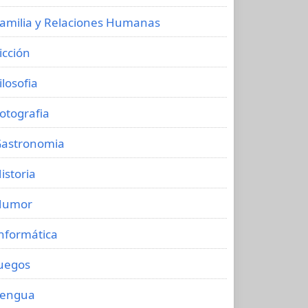
amilia y Relaciones Humanas
icción
ilosofia
otografia
astronomia
istoria
Humor
nformática
uegos
Lengua