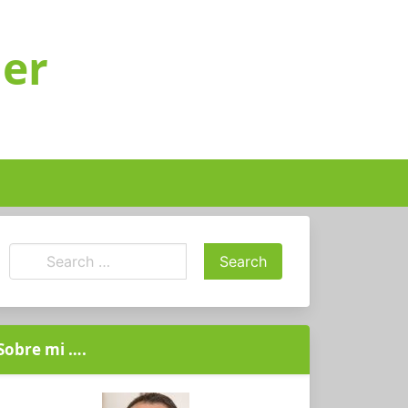
ger
Sobre mi ….