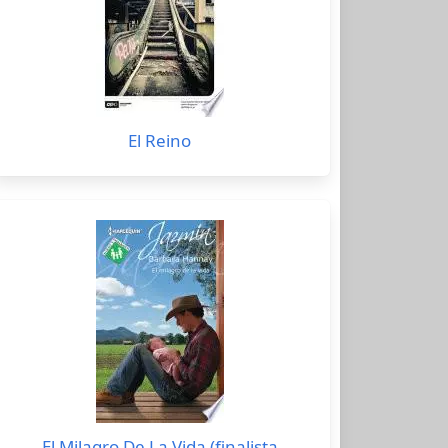
El Reino
El Milagro De La Vida (finalista