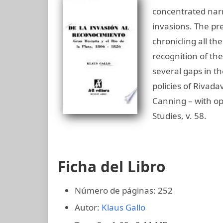
concentrated narr
invasions. The pr
chronicling all th
recognition of the
several gaps in th
policies of Rivad
Canning – with o
Studies, v. 58.
Ficha del Libro
Número de páginas: 252
Autor:
Klaus Gallo