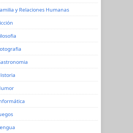
amilia y Relaciones Humanas
icción
ilosofia
otografia
astronomia
istoria
Humor
nformática
uegos
Lengua