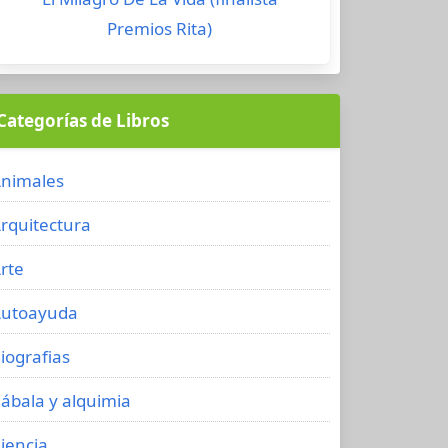
Premios Rita)
Categorías de Libros
nimales
rquitectura
rte
utoayuda
iografias
ábala y alquimia
iencia