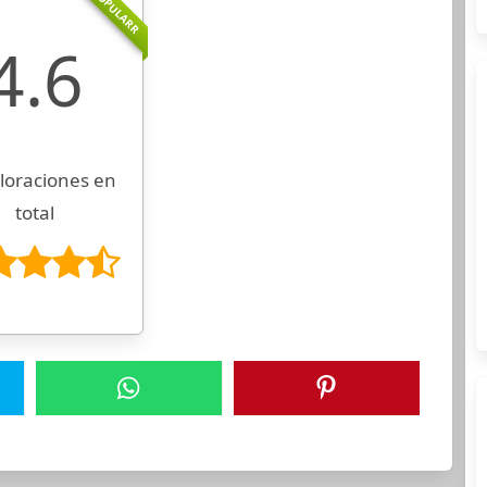
POPULARR
4.6
loraciones en
total