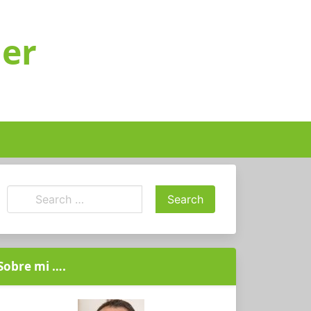
ger
Sobre mi ….