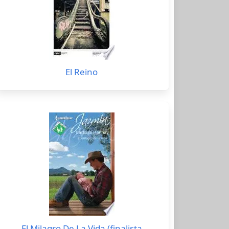
El Reino
El Milagro De La Vida (finalista