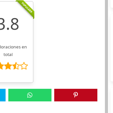
POPULARR
3.8
loraciones en
total