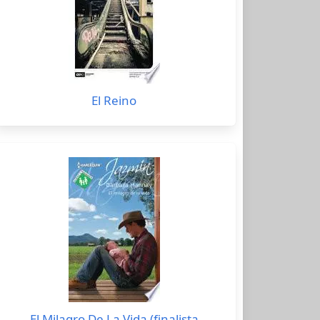
El Reino
El Milagro De La Vida (finalista