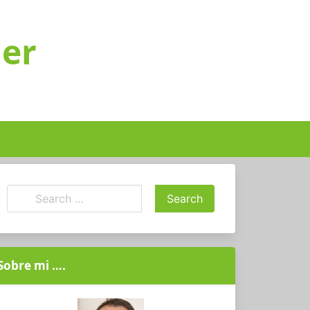
ger
Sobre mi ….