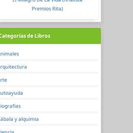
Premios Rita)
Categorías de Libros
nimales
rquitectura
rte
utoayuda
iografias
ábala y alquimia
iencia