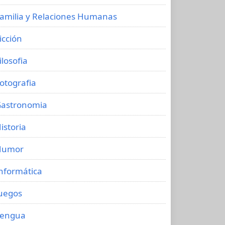
amilia y Relaciones Humanas
icción
ilosofia
otografia
astronomia
istoria
Humor
nformática
uegos
Lengua