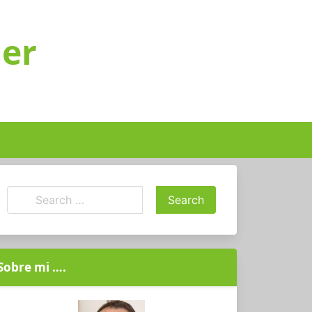
ger
Sobre mi ….