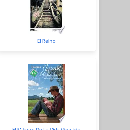
El Reino
El Milagro De La Vida (finalista