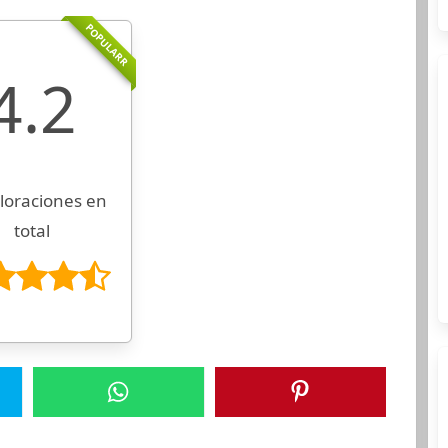
POPULARR
4.2
loraciones en
total