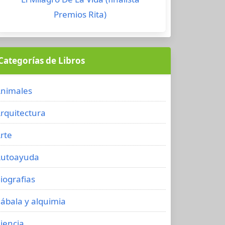
Premios Rita)
Categorías de Libros
nimales
rquitectura
rte
utoayuda
iografias
ábala y alquimia
iencia