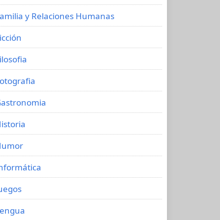
amilia y Relaciones Humanas
icción
ilosofia
otografia
astronomia
istoria
Humor
nformática
uegos
Lengua