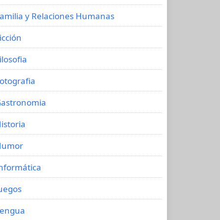
amilia y Relaciones Humanas
icción
ilosofia
otografia
astronomia
istoria
Humor
nformática
uegos
Lengua