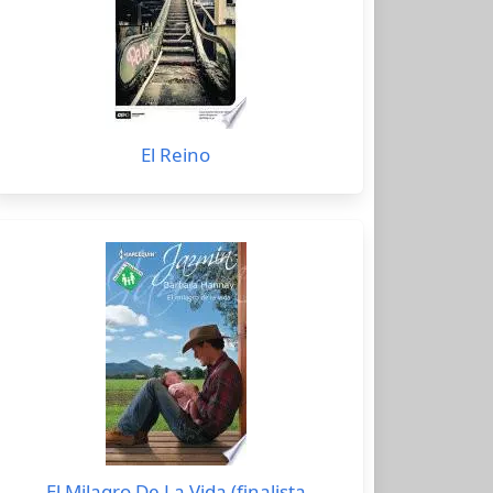
El Reino
El Milagro De La Vida (finalista