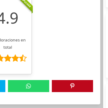
POPULARR
4.9
loraciones en
total