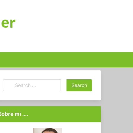
ger
Sobre mi ….