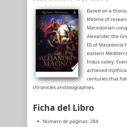
Based on a thorou
lifetime of resear
Macedonian conque
Alexander the Gre
III of Macedonia 
eastern Mediterra
Indus valley. Eve
achieved mythical
centuries that fol
chronicles and biographies.
Ficha del Libro
Número de páginas: 284