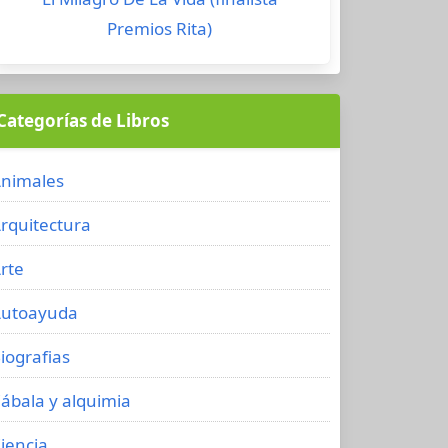
Premios Rita)
Categorías de Libros
nimales
rquitectura
rte
utoayuda
iografias
ábala y alquimia
iencia