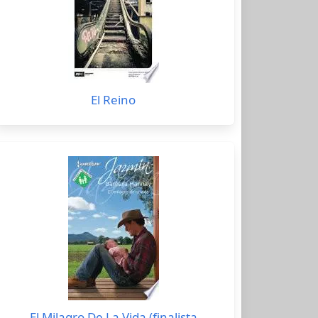
El Reino
El Milagro De La Vida (finalista