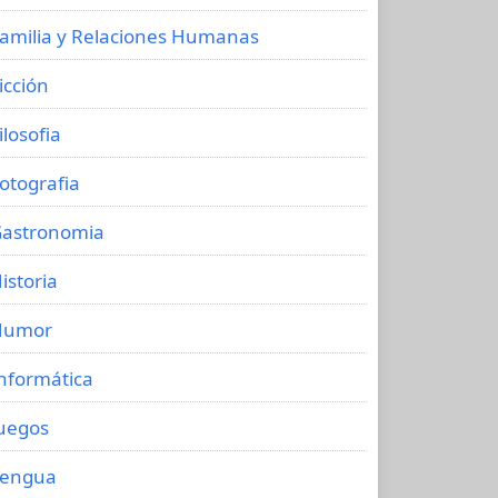
amilia y Relaciones Humanas
icción
ilosofia
otografia
astronomia
istoria
Humor
nformática
uegos
Lengua