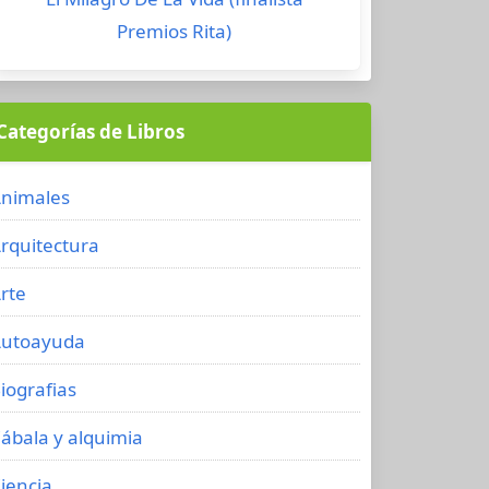
Premios Rita)
Categorías de Libros
nimales
rquitectura
rte
utoayuda
iografias
ábala y alquimia
iencia