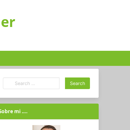
ger
Sobre mi ….