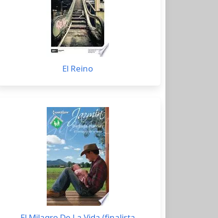
El Reino
El Milagro De La Vida (finalista