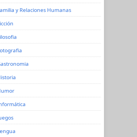
amilia y Relaciones Humanas
icción
ilosofia
otografia
astronomia
istoria
Humor
nformática
uegos
Lengua