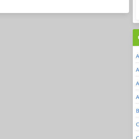
A
A
A
A
B
C
C