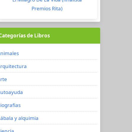
Premios Rita)
Categorías de Libros
nimales
rquitectura
rte
utoayuda
iografias
ábala y alquimia
iencia