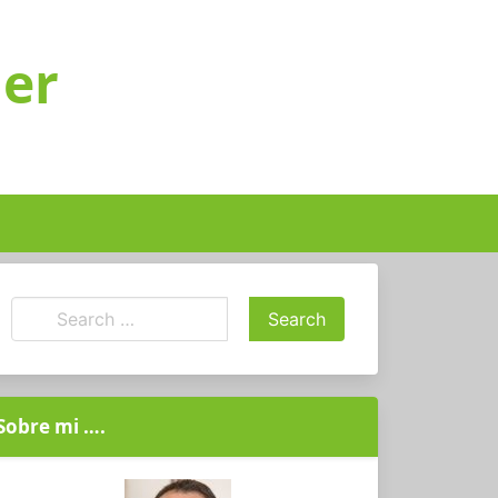
ger
Sobre mi ….