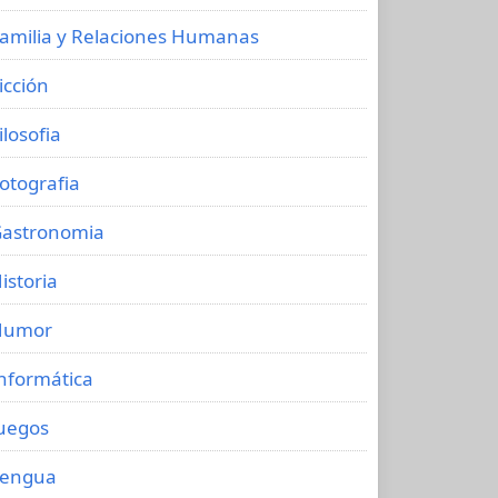
amilia y Relaciones Humanas
icción
ilosofia
otografia
astronomia
istoria
Humor
nformática
uegos
Lengua