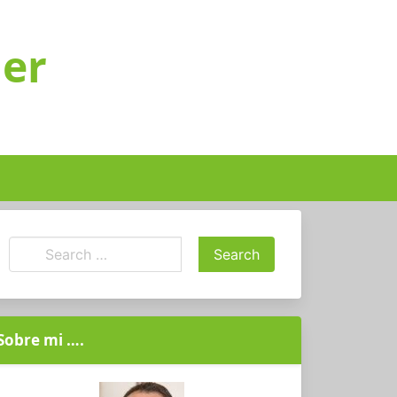
ger
Sobre mi ….