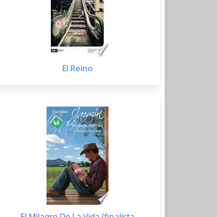
El Reino
El Milagro De La Vida (finalista