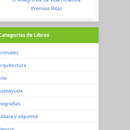
Premios Rita)
Categorías de Libros
nimales
rquitectura
rte
utoayuda
iografias
ábala y alquimia
iencia