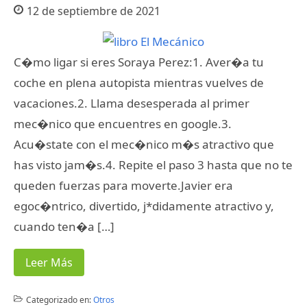
12 de septiembre de 2021
C�mo ligar si eres Soraya Perez:1. Aver�a tu
coche en plena autopista mientras vuelves de
vacaciones.2. Llama desesperada al primer
mec�nico que encuentres en google.3.
Acu�state con el mec�nico m�s atractivo que
has visto jam�s.4. Repite el paso 3 hasta que no te
queden fuerzas para moverte.Javier era
egoc�ntrico, divertido, j*didamente atractivo y,
cuando ten�a […]
Leer Más
Categorizado en:
Otros