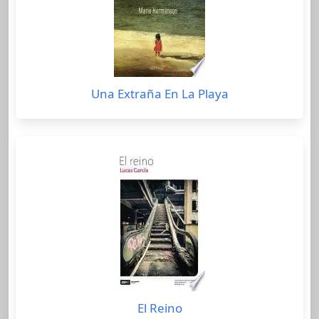
Una Extraña En La Playa
El Reino