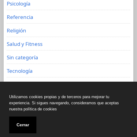
Psicología
Referencia
Religión
Salud y Fitness
Sin categoría
Tecnología
Viajes
Utilizamos cookies propias y de terceros para mejorar tu
experiencia. Si sigues navegando, consideramos que aceptas
nuestra política de cookies
Copyright © All rights reserved.
Cerrar
Biblioteca de libros olvidados 2020