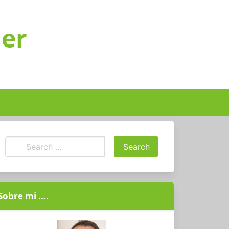
ger
Sobre mi ….