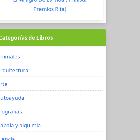
Premios Rita)
Categorías de Libros
nimales
rquitectura
rte
utoayuda
iografias
ábala y alquimia
iencia