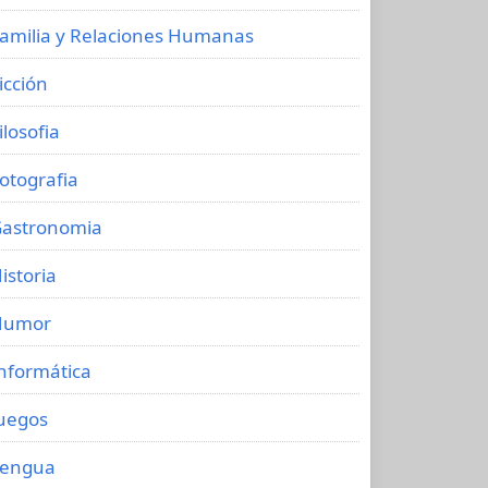
amilia y Relaciones Humanas
icción
ilosofia
otografia
astronomia
istoria
Humor
nformática
uegos
Lengua