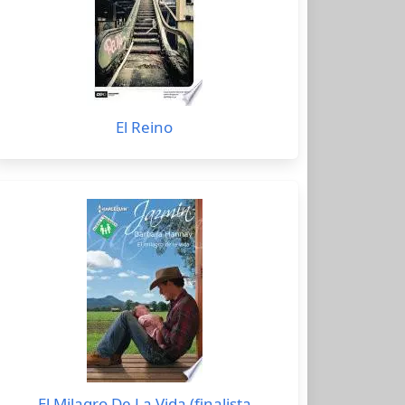
El Reino
El Milagro De La Vida (finalista