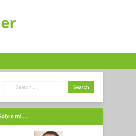
ger
Sobre mi ….