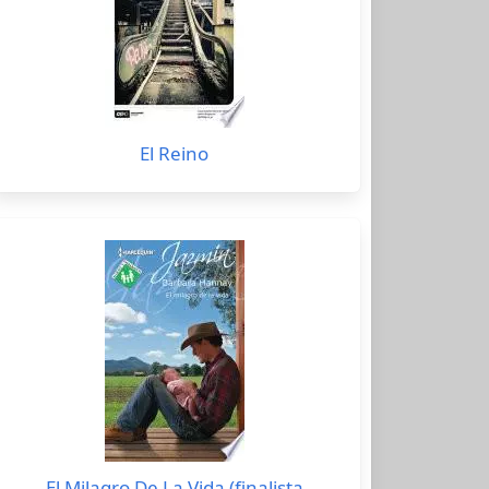
El Reino
El Milagro De La Vida (finalista