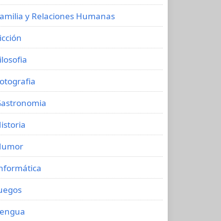
amilia y Relaciones Humanas
icción
ilosofia
otografia
astronomia
istoria
Humor
nformática
uegos
Lengua