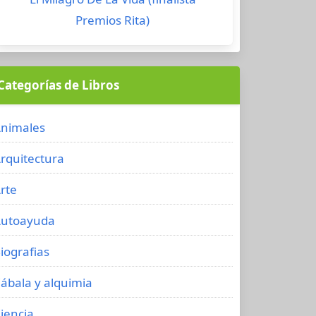
Premios Rita)
Categorías de Libros
nimales
rquitectura
rte
utoayuda
iografias
ábala y alquimia
iencia