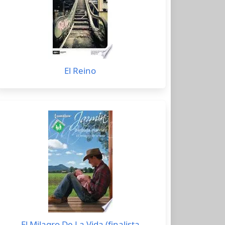
El Reino
El Milagro De La Vida (finalista