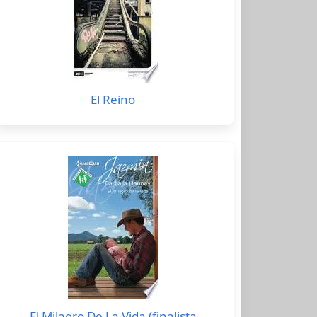
El Reino
El Milagro De La Vida (finalista