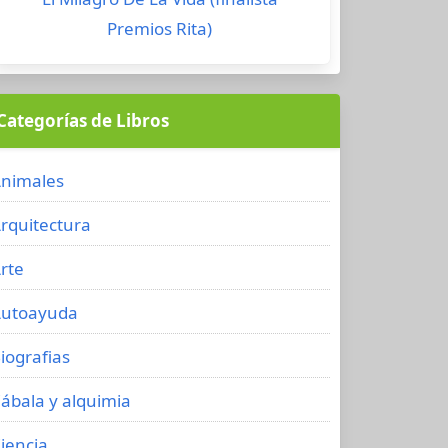
Premios Rita)
Categorías de Libros
nimales
rquitectura
rte
utoayuda
iografias
ábala y alquimia
iencia