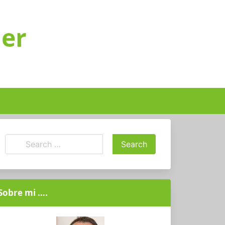
ger
Sobre mi ….