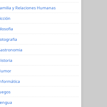
amilia y Relaciones Humanas
icción
ilosofia
otografia
astronomia
istoria
Humor
nformática
uegos
Lengua