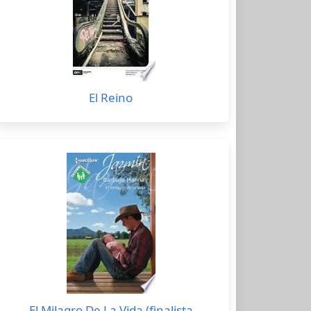
El Reino
El Milagro De La Vida (finalista