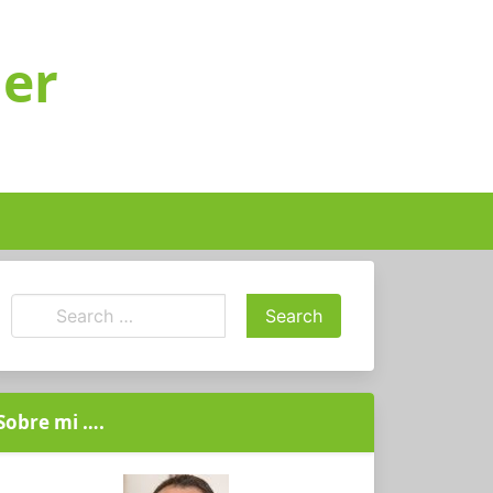
ger
Sobre mi ….