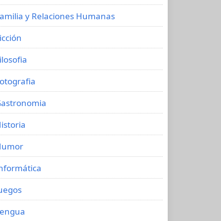
amilia y Relaciones Humanas
icción
ilosofia
otografia
astronomia
istoria
Humor
nformática
uegos
Lengua