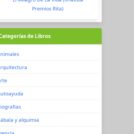
Premios Rita)
Categorías de Libros
nimales
rquitectura
rte
utoayuda
iografias
ábala y alquimia
iencia