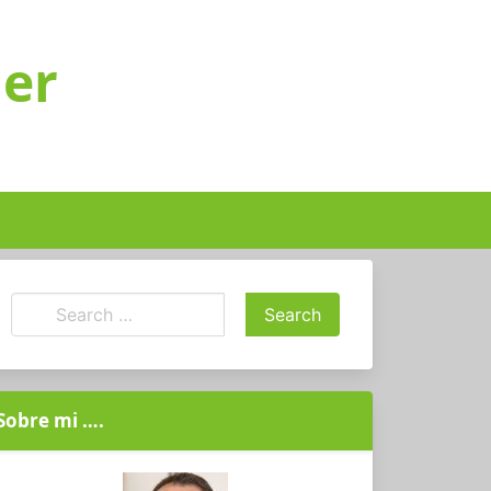
ger
Sobre mi ….