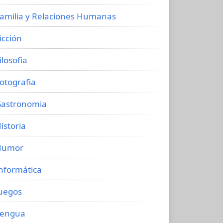
amilia y Relaciones Humanas
icción
ilosofia
otografia
astronomia
istoria
Humor
nformática
uegos
Lengua