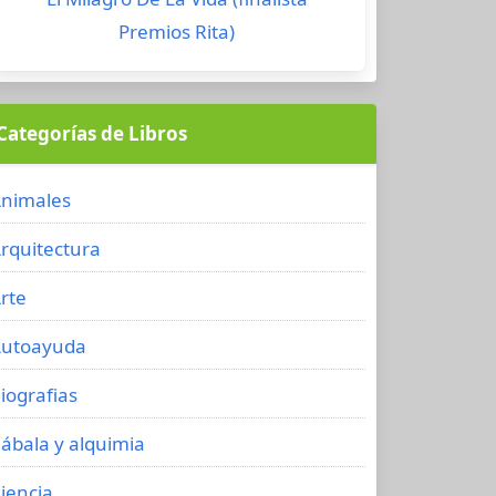
Premios Rita)
Categorías de Libros
nimales
rquitectura
rte
utoayuda
iografias
ábala y alquimia
iencia