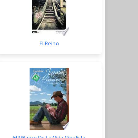
El Reino
El Milagro De La Vida (finalista