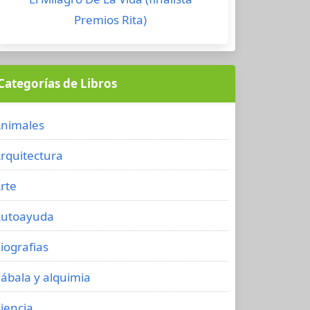
Premios Rita)
Categorías de Libros
nimales
rquitectura
rte
utoayuda
iografias
ábala y alquimia
iencia