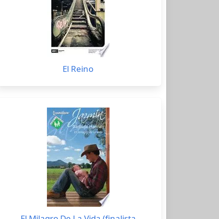
El Reino
El Milagro De La Vida (finalista