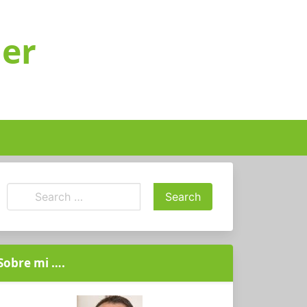
ger
Sobre mi ….