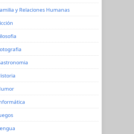
amilia y Relaciones Humanas
icción
ilosofia
otografia
astronomia
istoria
Humor
nformática
uegos
Lengua