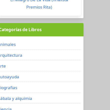
Premios Rita)
Categorías de Libros
nimales
rquitectura
rte
utoayuda
iografias
ábala y alquimia
iencia