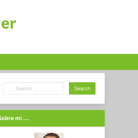
ger
Sobre mi ….