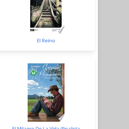
El Reino
El Milagro De La Vida (finalista