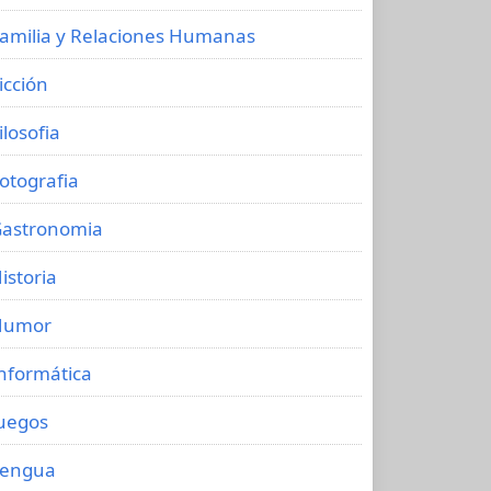
amilia y Relaciones Humanas
icción
ilosofia
otografia
astronomia
istoria
Humor
nformática
uegos
Lengua