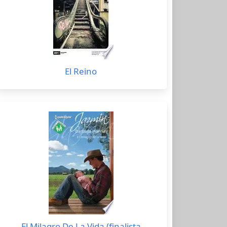
El Reino
El Milagro De La Vida (finalista