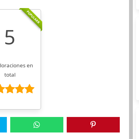
POPULARR
5
loraciones en
total