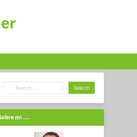
ger
Sobre mi ….