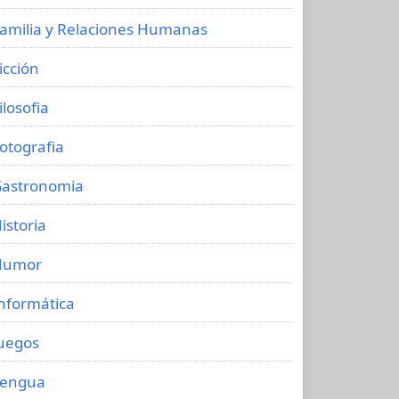
amilia y Relaciones Humanas
icción
ilosofia
otografia
astronomia
istoria
Humor
nformática
uegos
Lengua