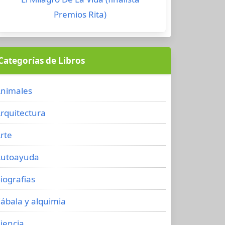
Premios Rita)
Categorías de Libros
nimales
rquitectura
rte
utoayuda
iografias
ábala y alquimia
iencia