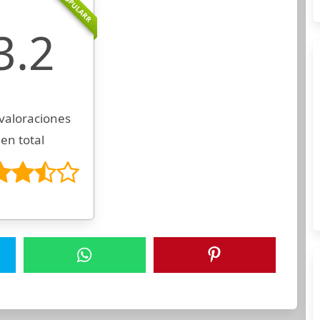
POPULARR
3.2
valoraciones
en total