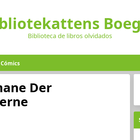
bliotekattens Boe
Biblioteca de libros olvidados
Cómics
mane Der
derne