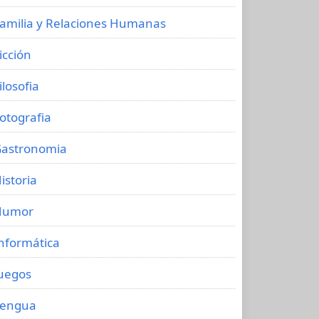
amilia y Relaciones Humanas
icción
ilosofia
otografia
astronomia
istoria
Humor
nformática
uegos
Lengua