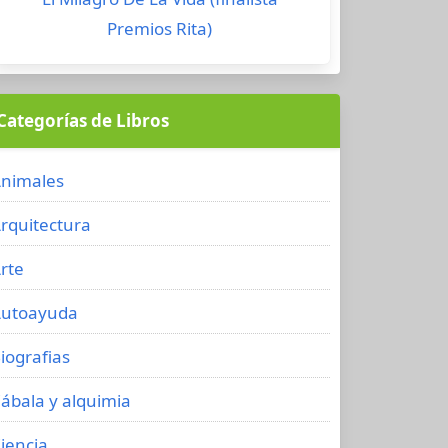
Premios Rita)
Categorías de Libros
nimales
rquitectura
rte
utoayuda
iografias
ábala y alquimia
iencia