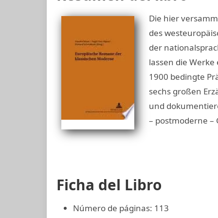
Die hier versamme
des westeuropäis
der nationalsprac
lassen die Werke 
1900 bedingte Pr
sechs großen Erz
und dokumentieren
– postmoderne – 
Ficha del Libro
Número de páginas: 113