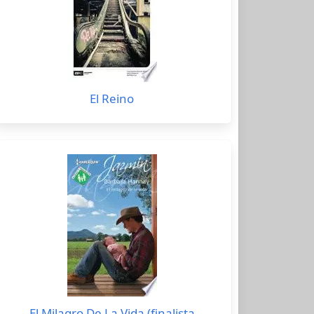
El Reino
El Milagro De La Vida (finalista