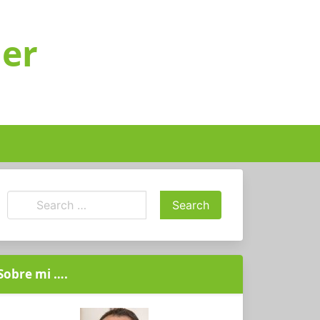
ger
Sobre mi ….