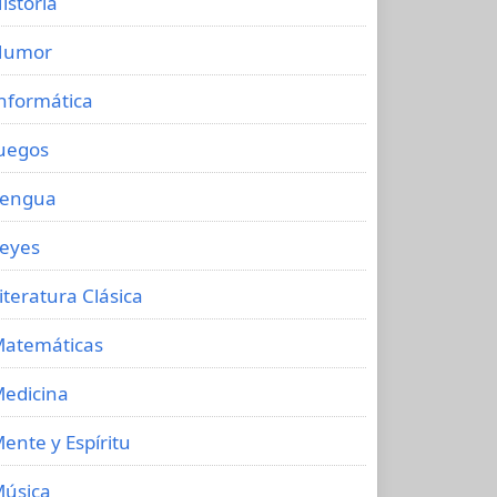
istoria
Humor
nformática
uegos
Lengua
eyes
iteratura Clásica
atemáticas
edicina
ente y Espíritu
úsica