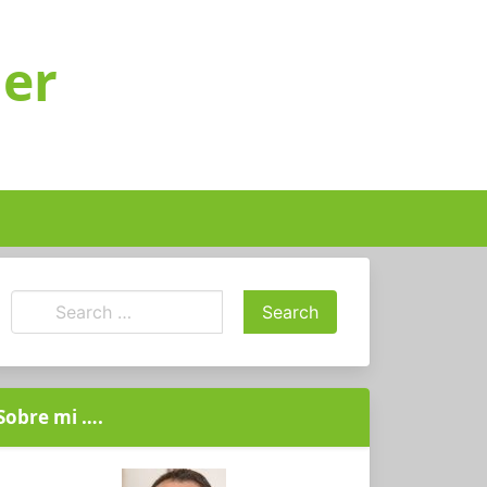
ger
Sobre mi ….