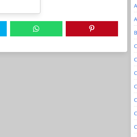
A
A
B
C
C
C
C
C
C
C