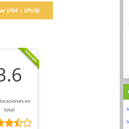
ar [PDF | EPUB]
POPULARR
3.6
loraciones en
A
total
A