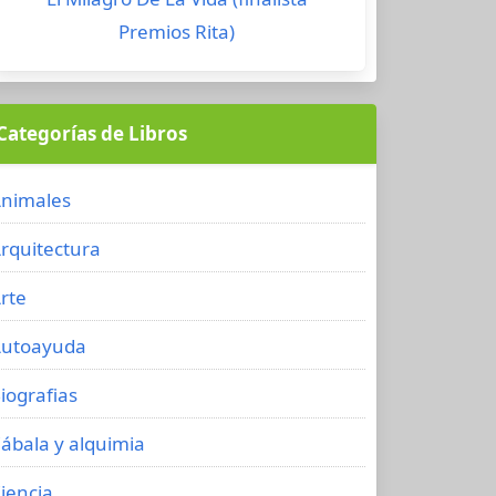
Premios Rita)
Categorías de Libros
nimales
rquitectura
rte
utoayuda
iografias
ábala y alquimia
iencia