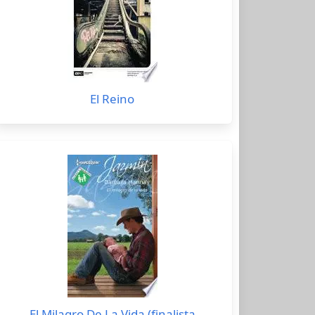
El Reino
El Milagro De La Vida (finalista