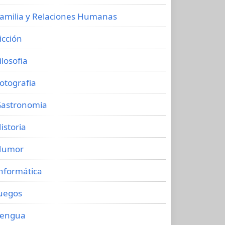
amilia y Relaciones Humanas
icción
ilosofia
otografia
astronomia
istoria
Humor
nformática
uegos
Lengua