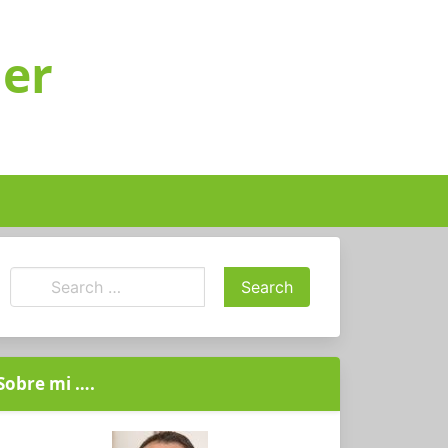
ger
Sobre mi ….