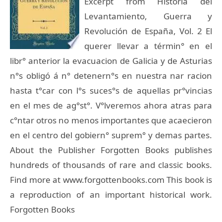
Excerpt from Historia del
Levantamiento, Guerra y
Revolución de España, Vol. 2 El
querer llevar a términ° en el
libr° anterior la evacuacion de Galicia y de Asturias
n°s obligó á n° detenern°s en nuestra nar racion
hasta t°car con l°s suces°s de aquellas pr°vincias
en el mes de ag°st°. V°lveremos ahora atras para
c°ntar otros no menos importantes que acaecieron
en el centro del gobiern° suprem° y demas partes.
About the Publisher Forgotten Books publishes
hundreds of thousands of rare and classic books.
Find more at www.forgottenbooks.com This book is
a reproduction of an important historical work.
Forgotten Books