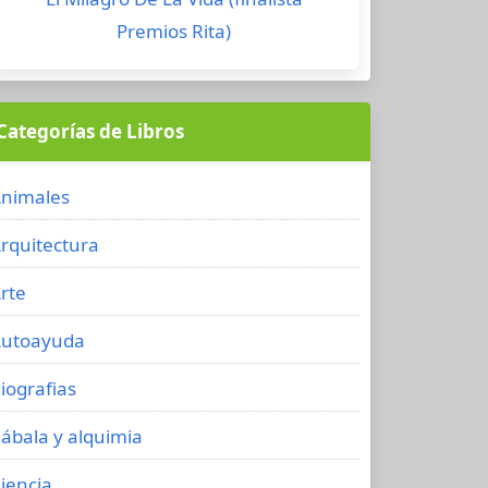
Premios Rita)
Categorías de Libros
nimales
rquitectura
rte
utoayuda
iografias
ábala y alquimia
iencia