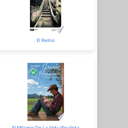
El Reino
El Milagro De La Vida (finalista