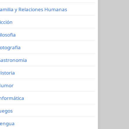
amilia y Relaciones Humanas
icción
ilosofia
otografia
astronomia
istoria
Humor
nformática
uegos
Lengua