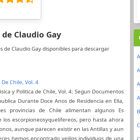
 de Claudio Gay
os de Claudio Gay disponibles para descargar
A
A
a De Chile, Vol. 4
A
isica y Politica de Chile, Vol. 4: Segun Documentos
A
publica Durante Doce Anos de Residencia en Ella,
tes provincias de Chile alimentan algunos Es
B
e los escorpioneosyquelifereos, pero hasta ahora
C
fonos, aunque parecen existir en las Antillas y aun
veces hemos encontrado veiilos individuos de una
C