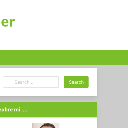
ger
Sobre mi ….