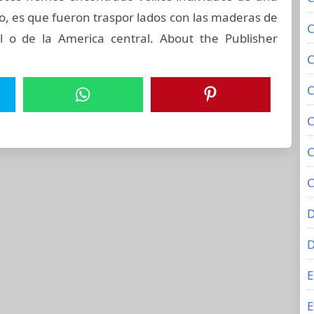
iso, es que fueron traspor lados con las maderas de
C
 o de la America central. About the Publisher
C
C
C
C
C
D
E
E