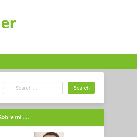
ger
Sobre mi ….