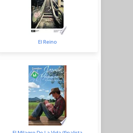
El Reino
El Milagro De La Vida (finalista