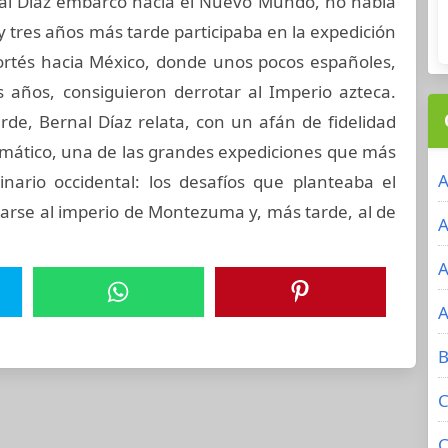
al Díaz embarcó hacia el Nuevo Mundo, no había
y tres años más tarde participaba en la expedición
ortés hacia México, donde unos pocos españoles,
años, consiguieron derrotar al Imperio azteca.
de, Bernal Díaz relata, con un afán de fidelidad
mático, una de las grandes expediciones que más
A
ario occidental: los desafíos que planteaba el
marse al imperio de Montezuma y, más tarde, al de
A
A
A
B
C
C