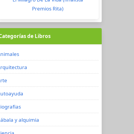
Premios Rita)
Categorías de Libros
nimales
rquitectura
rte
utoayuda
iografias
ábala y alquimia
iencia