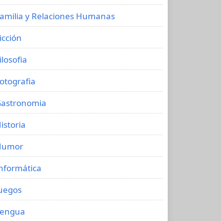
amilia y Relaciones Humanas
icción
ilosofia
otografia
astronomia
istoria
Humor
nformática
uegos
Lengua