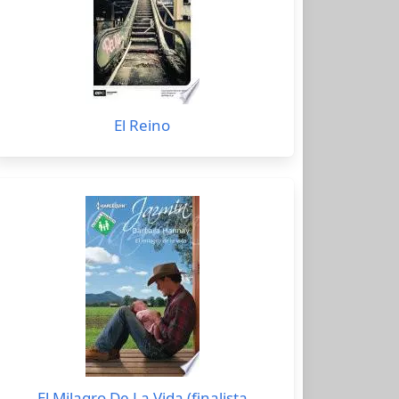
El Reino
El Milagro De La Vida (finalista