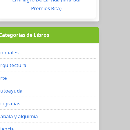
Premios Rita)
Categorías de Libros
nimales
rquitectura
rte
utoayuda
iografias
ábala y alquimia
iencia