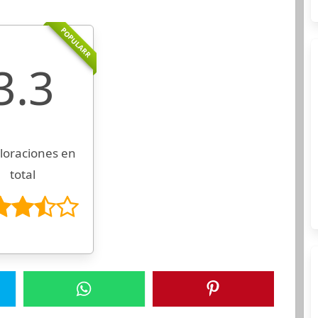
POPULARR
3.3
loraciones en
total