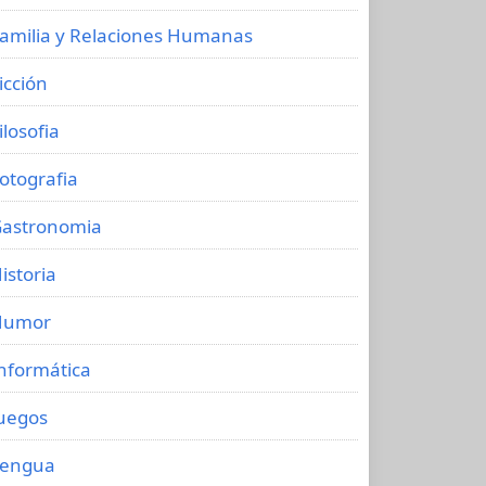
amilia y Relaciones Humanas
icción
ilosofia
otografia
astronomia
istoria
Humor
nformática
uegos
Lengua