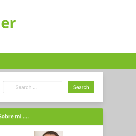
ger
Sobre mi ….