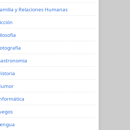
amilia y Relaciones Humanas
icción
ilosofia
otografia
astronomia
istoria
Humor
nformática
uegos
Lengua