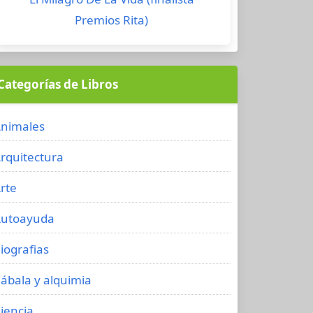
Premios Rita)
Categorías de Libros
nimales
rquitectura
rte
utoayuda
iografias
ábala y alquimia
iencia