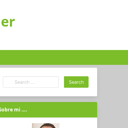
ger
Sobre mi ….