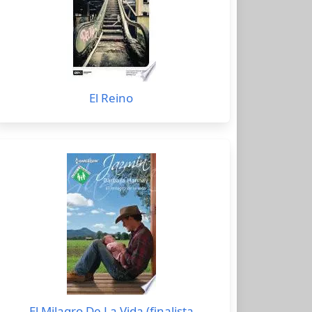
El Reino
El Milagro De La Vida (finalista