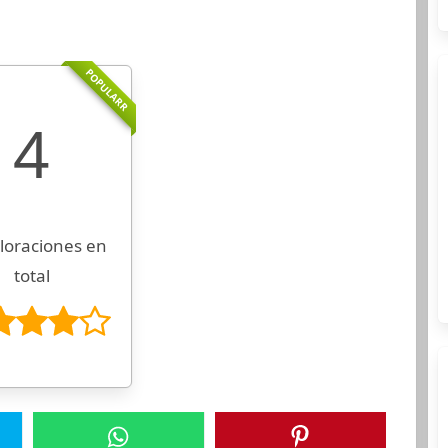
POPULARR
4
loraciones en
total