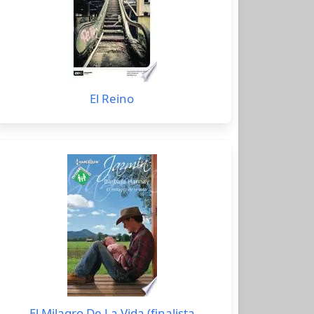
El Reino
El Milagro De La Vida (finalista