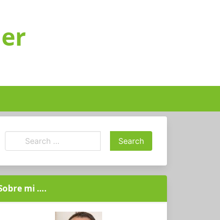
ger
Sobre mi ….