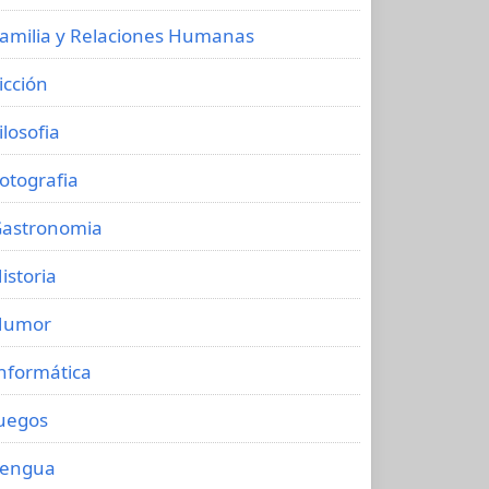
amilia y Relaciones Humanas
icción
ilosofia
otografia
astronomia
istoria
Humor
nformática
uegos
Lengua