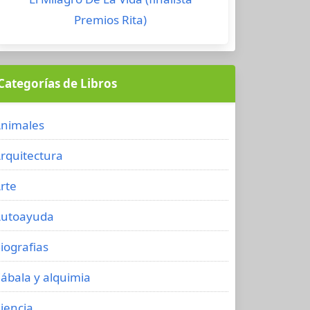
Premios Rita)
Categorías de Libros
nimales
rquitectura
rte
utoayuda
iografias
ábala y alquimia
iencia