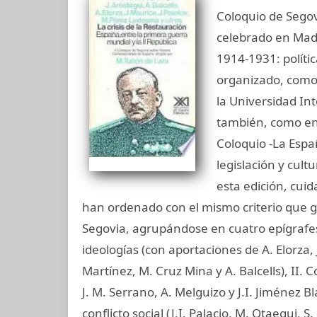
Coloquio de Sego
celebrado en Madr
1914-1931: polític
organizado, como 
la Universidad In
también, como en 
Coloquio -La Espa
legislación y cult
esta edición, cuid
han ordenado con el mismo criterio que gu
Segovia, agrupándose en cuatro epígrafes 
ideologías (con aportaciones de A. Elorza,
Martínez, M. Cruz Mina y A. Balcells), II. C
J. M. Serrano, A. Melguizo y J.I. Jiménez 
conflicto social (J.I. Palacio, M. Otaegui, S