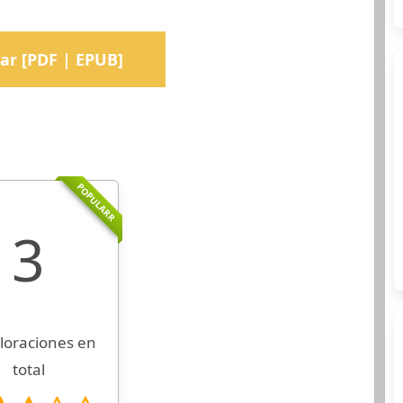
ar [PDF | EPUB]
POPULARR
3
loraciones en
total