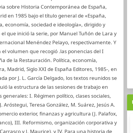
via sobre Historia Contemporánea de España,
id en 1985 bajo el título general de «España,
a, economía, sociedad e ideología», dirigido y
el que inició la serie, por Manuel Tuñón de Lara y
ternacional Menéndez Pelayo, respectivamente. Y
el volumen que recogió .las ponencias del I
ña de la Restauración. Política, economía,
ura, Madrid, Siglo XXI de España Editores, 1985-, en
ada por J. L. García Delgado, los textos reunidos se
ió la estructura de las sesiones de trabajo en
generales: I. Régimen político, clases sociales,
 J. Aróstegui, Teresa González, M. Suárez, Jesús A.
omercio exterior, finanzas y agricultura (J. Palafox,
Blanco), III. Reformismo, organización corporativa y
. Carrasco y J. Maurice), y IV. Para una historia de