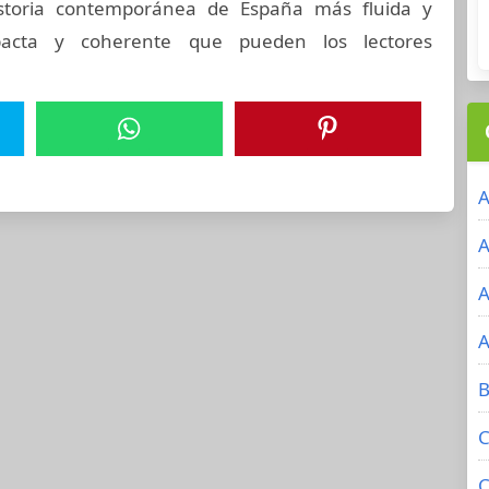
istoria contemporánea de España más fluida y
acta y coherente que pueden los lectores
A
A
A
A
B
C
C