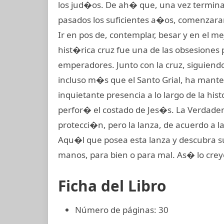
los jud�os. De ah� que, una vez terminad
pasados los suficientes a�os, comenzaran 
Ir en pos de, contemplar, besar y en el me
hist�rica cruz fue una de las obsesiones
emperadores. Junto con la cruz, siguiendo
incluso m�s que el Santo Grial, ha mant
inquietante presencia a lo largo de la his
perfor� el costado de Jes�s. La Verdader
protecci�n, pero la lanza, de acuerdo a la
Aqu�l que posea esta lanza y descubra s
manos, para bien o para mal. As� lo cre
Ficha del Libro
Número de páginas: 30