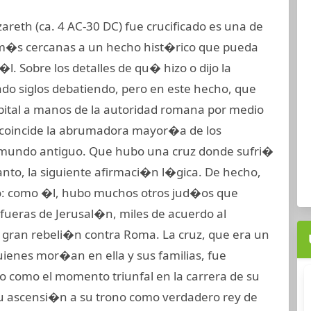
reth (ca. 4 AC-30 DC) fue crucificado es una de
 m�s cercanas a un hecho hist�rico que pueda
l. Sobre los detalles de qu� hizo o dijo la
do siglos debatiendo, pero en este hecho, que
pital a manos de la autoridad romana por medio
, coincide la abrumadora mayor�a de los
l mundo antiguo. Que hubo una cruz donde sufri�
anto, la siguiente afirmaci�n l�gica. De hecho,
ro: como �l, hubo muchos otros jud�os que
fueras de Jerusal�n, miles de acuerdo al
 la gran rebeli�n contra Roma. La cruz, que era un
enes mor�an en ella y sus familias, fue
smo como el momento triunfal en la carrera de su
u ascensi�n a su trono como verdadero rey de