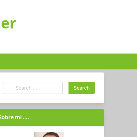
ger
Sobre mi ….