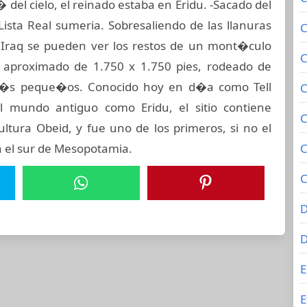
 del cielo, el reinado estaba en Eridu. -Sacado del
ista Real sumeria. Sobresaliendo de las llanuras
C
 Iraq se pueden ver los restos de un mont�culo
C
aproximado de 1.750 x 1.750 pies, rodeado de
�s peque�os. Conocido hoy en d�a como Tell
C
 mundo antiguo como Eridu, el sitio contiene
C
ltura Obeid, y fue uno de los primeros, si no el
n el sur de Mesopotamia.
C
C
D
E
E