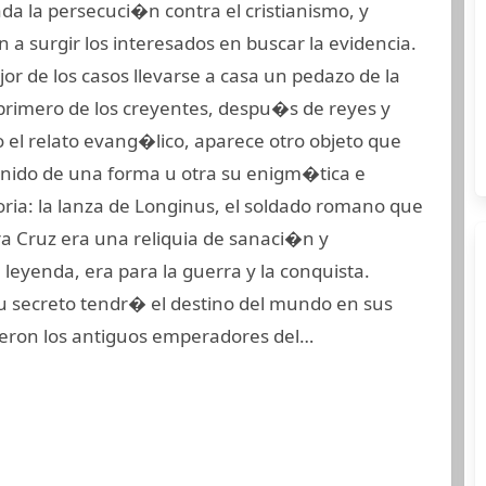
a la persecuci�n contra el cristianismo, y
a surgir los interesados en buscar la evidencia.
jor de los casos llevarse a casa un pedazo de la
 primero de los creyentes, despu�s de reyes y
 el relato evang�lico, aparece otro objeto que
enido de una forma u otra su enigm�tica e
toria: la lanza de Longinus, el soldado romano que
a Cruz era una reliquia de sanaci�n y
 leyenda, era para la guerra y la conquista.
u secreto tendr� el destino del mundo en sus
yeron los antiguos emperadores del…