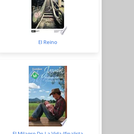
El Reino
El Milagro De La Vida (finalista