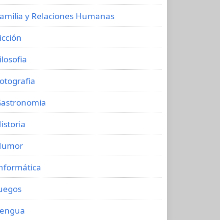
amilia y Relaciones Humanas
icción
ilosofia
otografia
astronomia
istoria
Humor
nformática
uegos
Lengua