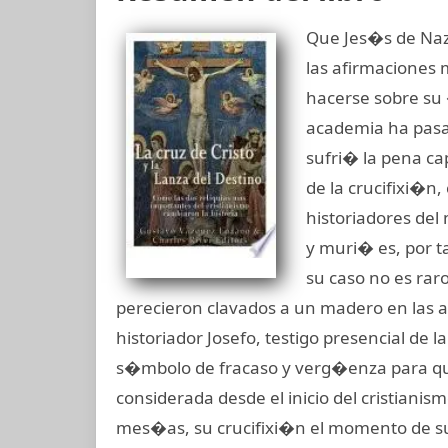
Que Jes�s de Naza
las afirmaciones
hacerse sobre su �
academia ha pasa
sufri� la pena ca
de la crucifixi�n
historiadores de
y muri� es, por t
su caso no es ra
perecieron clavados a un madero en las a
historiador Josefo, testigo presencial de
s�mbolo de fracaso y verg�enza para qui
considerada desde el inicio del cristiani
mes�as, su crucifixi�n el momento de s