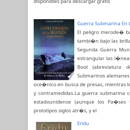
disponibles para descargar gratis
Guerra Submarina En 
El peligro merode� ba
tambi�n bajo las brill
Segunda Guerra Mundi
estrangular las l�nea
Boot (abreviatura 
Submarinos alemanes y
oce�nico en busca de presas, mientras l
y contramedidas.La guerra submarina c
estadounidense (aunque los Pa�ses
prototipos siglos atr�s, y el
Eridu