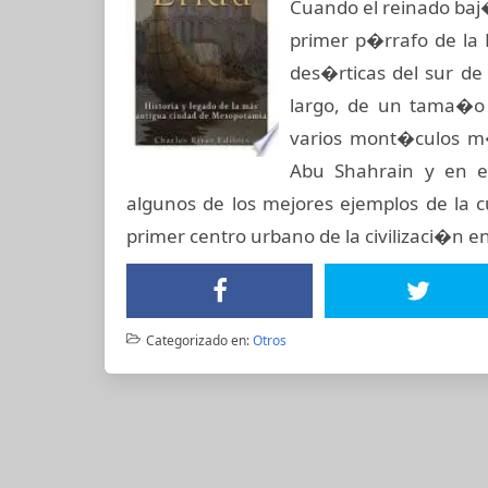
Cuando el reinado baj�
primer p�rrafo de la L
des�rticas del sur de
largo, de un tama�o 
varios mont�culos m
Abu Shahrain y en el
algunos de los mejores ejemplos de la cu
primer centro urbano de la civilizaci�n e
Categorizado en:
Otros