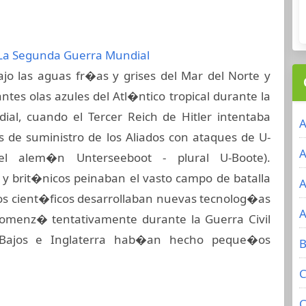
La Segunda Guerra Mundial
jo las aguas fr�as y grises del Mar del Norte y
antes olas azules del Atl�ntico tropical durante la
al, cuando el Tercer Reich de Hitler intentaba
A
s de suministro de los Aliados con ataques de U-
A
del alem�n Unterseeboot - plural U-Boote).
 brit�nicos peinaban el vasto campo de batalla
A
os cient�ficos desarrollaban nuevas tecnolog�as
A
omenz� tentativamente durante la Guerra Civil
 Bajos e Inglaterra hab�an hecho peque�os
B
C
C