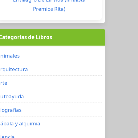
Premios Rita)
Categorías de Libros
nimales
rquitectura
rte
utoayuda
iografias
ábala y alquimia
iencia