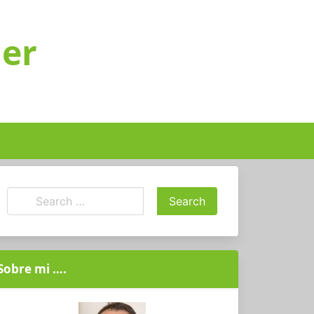
ger
Sobre mi ….