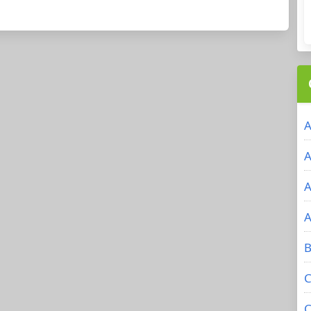
A
A
A
A
B
C
C