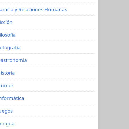
amilia y Relaciones Humanas
icción
ilosofia
otografia
astronomia
istoria
Humor
nformática
uegos
Lengua