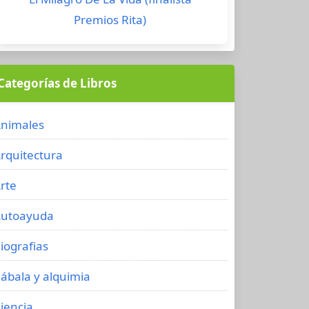
Premios Rita)
Categorías de Libros
nimales
rquitectura
rte
utoayuda
iografias
ábala y alquimia
iencia