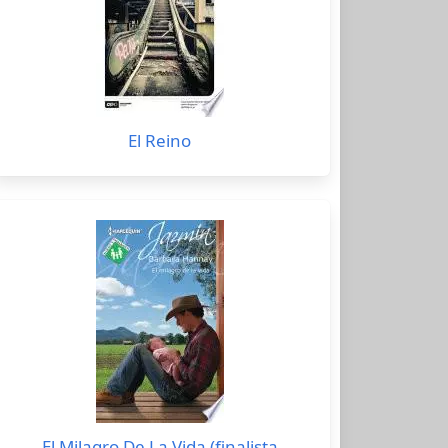
El Reino
El Milagro De La Vida (finalista