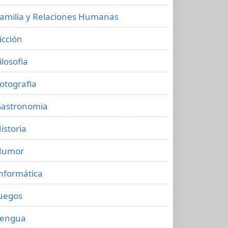
amilia y Relaciones Humanas
icción
ilosofia
otografia
astronomia
istoria
Humor
nformática
uegos
Lengua