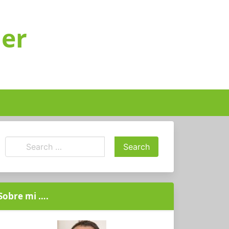
ger
Sobre mi ….