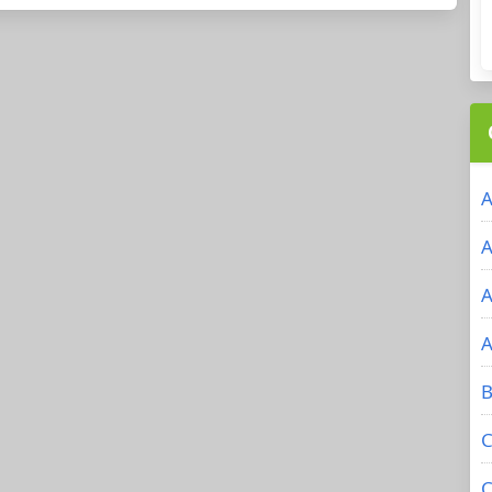
A
A
A
A
B
C
C