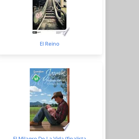
El Reino
El Milagro De La Vida (finalista