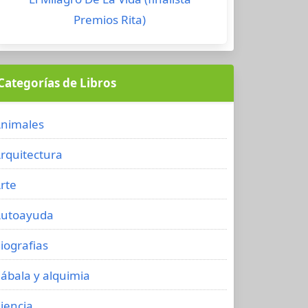
Premios Rita)
Categorías de Libros
nimales
rquitectura
rte
utoayuda
iografias
ábala y alquimia
iencia