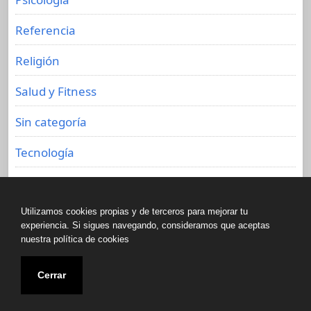
Referencia
Religión
Salud y Fitness
Sin categoría
Tecnología
Viajes
Utilizamos cookies propias y de terceros para mejorar tu
experiencia. Si sigues navegando, consideramos que aceptas
nuestra política de cookies
Copyright © All rights reserved.
Cerrar
Biblioteca de libros olvidados 2020