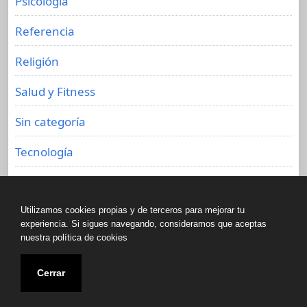
Psicología
Referencia
Religión
Salud y Fitness
Sin categoría
Tecnología
Viajes
Utilizamos cookies propias y de terceros para mejorar tu
experiencia. Si sigues navegando, consideramos que aceptas
nuestra política de cookies
Copyright © All rights reserved.
Cerrar
Biblioteca de libros olvidados 2020