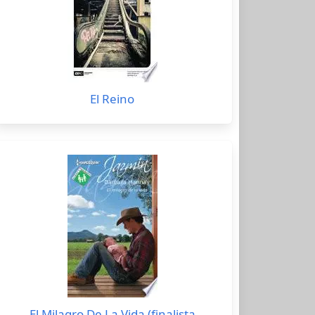
El Reino
El Milagro De La Vida (finalista