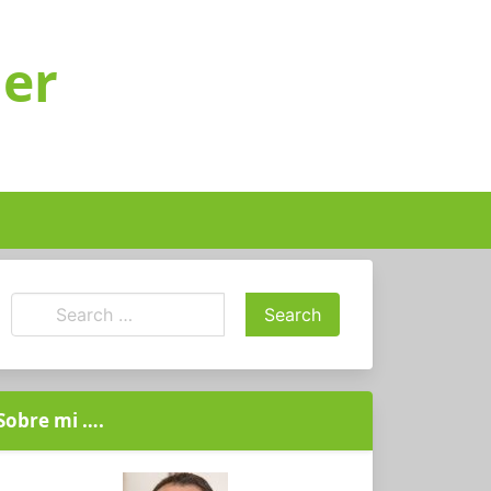
ger
Sobre mi ….