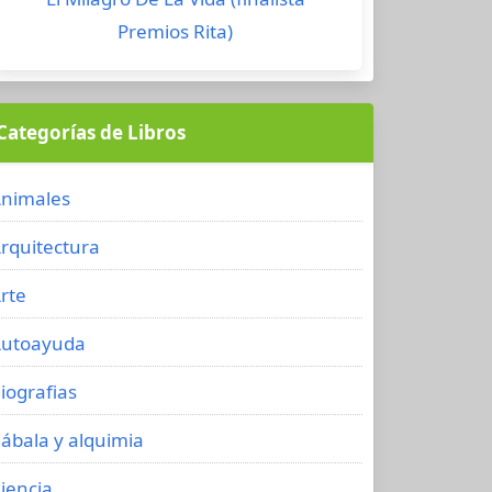
Premios Rita)
Categorías de Libros
nimales
rquitectura
rte
utoayuda
iografias
ábala y alquimia
iencia