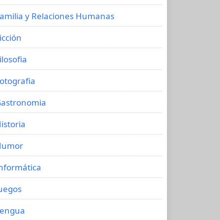
amilia y Relaciones Humanas
icción
ilosofia
otografia
astronomia
istoria
Humor
nformática
uegos
Lengua