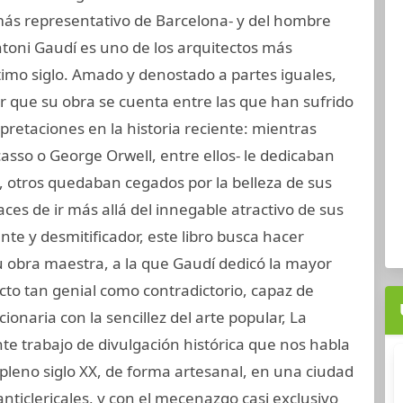
ás representativo de Barcelona- y del hombre
Antoni Gaudí es uno de los arquitectos más
ltimo siglo. Amado y denostado a partes iguales,
 que su obra se cuenta entre las que han sufrido
retaciones en la historia reciente: mientras
casso o George Orwell, entre ellos- le dedicaban
s, otros quedaban cegados por la belleza de sus
ces de ir más allá del innegable atractivo de sus
nte y desmitificador, este libro busca hacer
 su obra maestra, a la que Gaudí dedicó la mayor
ecto tan genial como contradictorio, capaz de
ionaria con la sencillez del arte popular, La
te trabajo de divulgación histórica que nos habla
pleno siglo XX, de forma artesanal, en una ciudad
anticlericales, y con el mecenazgo casi exclusivo