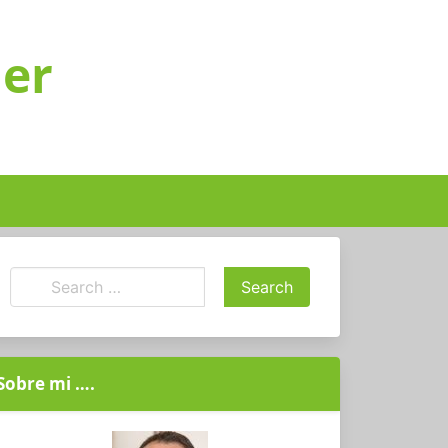
ger
Sobre mi ….