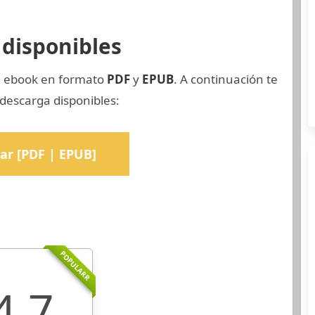
disponibles
el ebook en formato
PDF
y
EPUB
. A continuación te
descarga disponibles:
ar [PDF | EPUB]
POPULARR
4.7