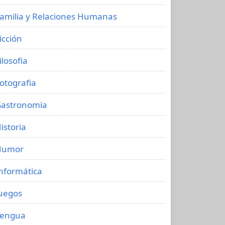
amilia y Relaciones Humanas
icción
ilosofia
otografia
astronomia
istoria
Humor
nformática
uegos
Lengua