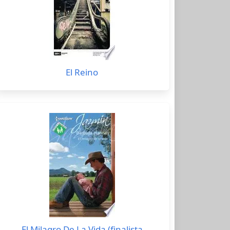
El Reino
El Milagro De La Vida (finalista