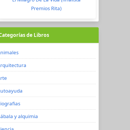
Premios Rita)
Categorías de Libros
nimales
rquitectura
rte
utoayuda
iografias
ábala y alquimia
iencia