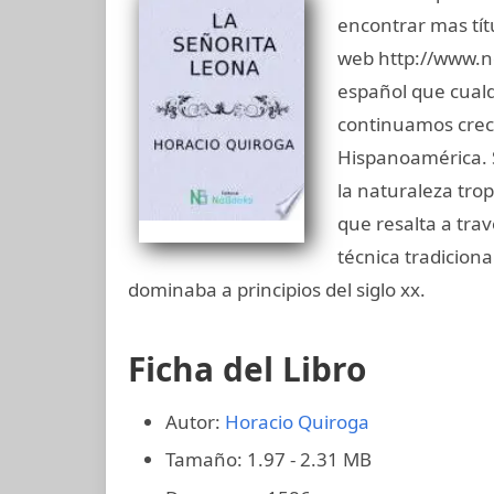
encontrar mas tít
web http://www.
español que cualq
continuamos creci
Hispanoamérica. 
la naturaleza tro
que resalta a tra
técnica tradiciona
dominaba a principios del siglo xx.
Ficha del Libro
Autor:
Horacio Quiroga
Tamaño: 1.97 - 2.31 MB