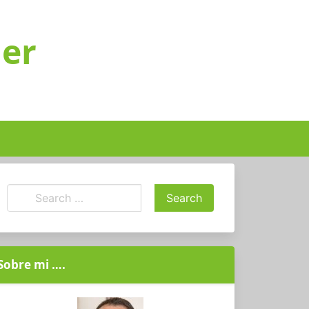
ger
Sobre mi ….