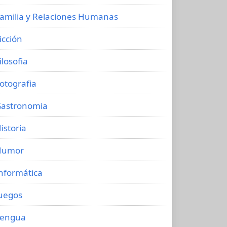
amilia y Relaciones Humanas
icción
ilosofia
otografia
astronomia
istoria
Humor
nformática
uegos
Lengua