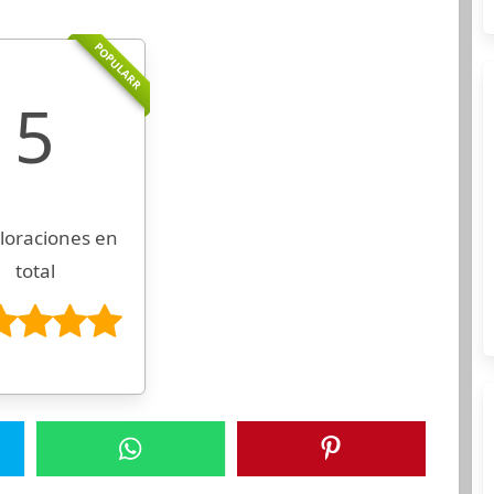
POPULARR
5
loraciones en
total