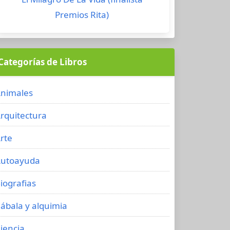
Premios Rita)
Categorías de Libros
nimales
rquitectura
rte
utoayuda
iografias
ábala y alquimia
iencia