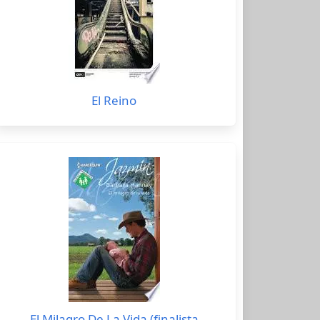
El Reino
El Milagro De La Vida (finalista