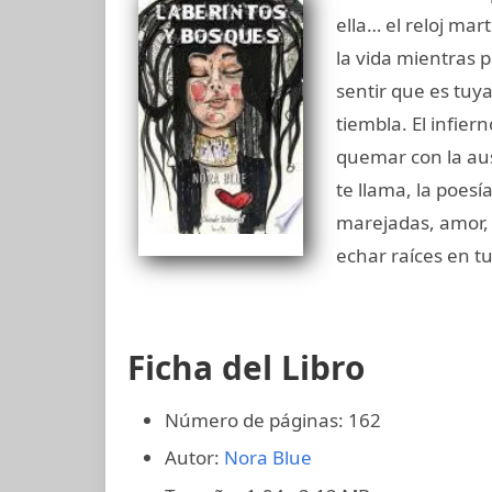
ella… el reloj mar
la vida mientras 
sentir que es tuy
tiembla. El infie
quemar con la aus
te llama, la poesí
marejadas, amor, 
echar raíces en tu
Ficha del Libro
Número de páginas: 162
Autor:
Nora Blue