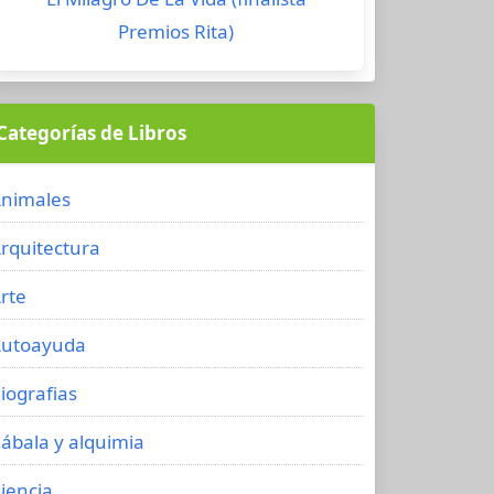
Premios Rita)
Categorías de Libros
nimales
rquitectura
rte
utoayuda
iografias
ábala y alquimia
iencia