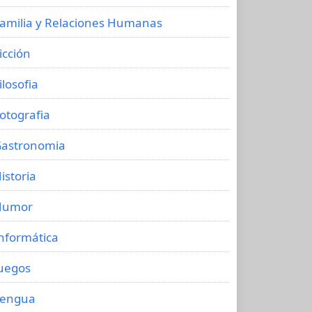
amilia y Relaciones Humanas
icción
ilosofia
otografia
astronomia
istoria
Humor
nformática
uegos
Lengua