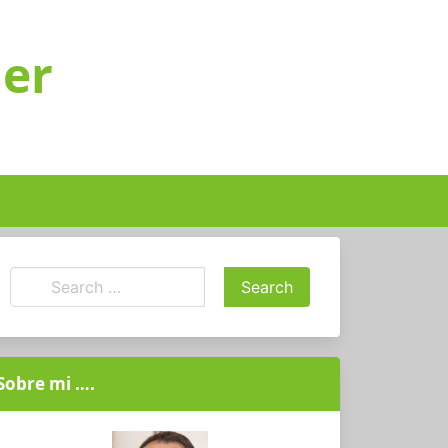
ger
Sobre mi ….