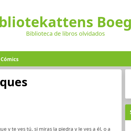
bliotekattens Boe
Biblioteca de libros olvidados
Cómics
sques
e y te ves tú, si miras la piedra y le ves a él, o a