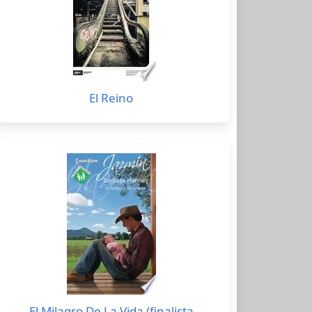
El Reino
El Milagro De La Vida (finalista